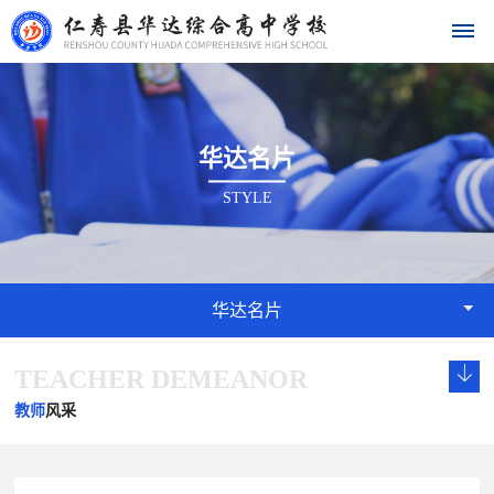
首
华达名片
页
STYLE
学
校
概
华达名片
况
TEACHER DEMEANOR
学
校
发
学
学
华
校
长
展
校
校
教师
风采
达
概
致
历
文
荣
况
辞
程
化
誉
名