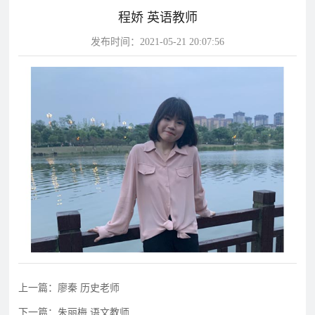
程娇 英语教师
片
发布时间：2021-05-21 20:07:56
校
学
华
教
华
园
生
达
师
达
风
天
故
风
采
地
事
采
影
视
华
教
学
达
学
校
影
影
视
视
动
态
学
学
上一篇：廖秦 历史老师
教
校
校
下一篇：朱丽梅 语文教师